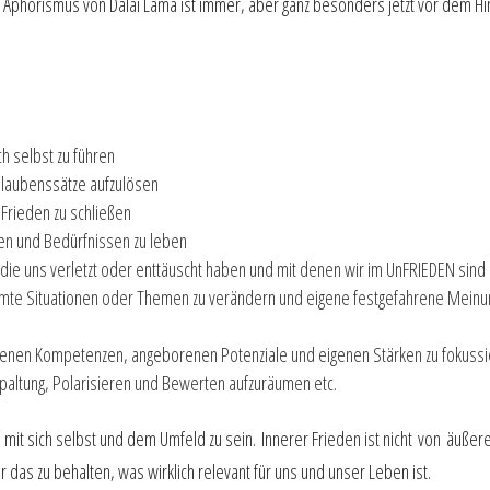
rte Aphorismus von Dalai Lama ist immer, aber ganz besonders jetzt vor dem Hi
,
ch selbst zu führen
Glaubenssätze aufzulösen
 Frieden zu schließen
ten und Bedürfnissen zu leben
die uns verletzt oder enttäuscht haben und mit denen wir im UnFRIEDEN sind
mmte Situationen oder Themen zu verändern und eigene festgefahrene Meinun
benen Kompetenzen, angeborenen Potenziale und eigenen Stärken zu fokuss
Spaltung, Polarisieren und Bewerten aufzuräumen etc.
 mit sich selbst und dem Umfeld zu sein. Innerer Frieden ist nicht
von äußere
 das zu behalten, was wirklich relevant für uns und unser Leben ist.