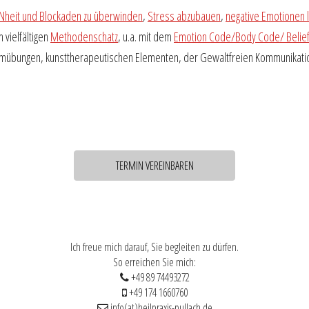
Nheit und Blockaden zu überwinden
,
Stress abzubauen
,
negative Emotionen 
 vielfältigen
Methodenschatz
, u.a. mit dem
Emotion Code/Body Code/ Belie
emübungen, kunsttherapeutischen Elementen, der Gewaltfreien Kommunikati
TERMIN VEREINBAREN
Ich freue mich darauf, Sie begleiten zu dürfen.
So erreichen Sie mich:
+49 89 74493272
+49 174 1660760
info(at)heilpraxis-pullach.de