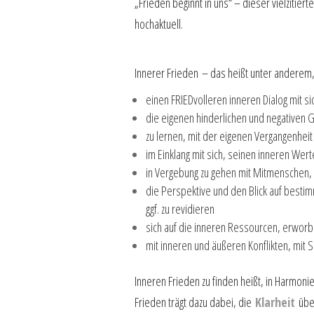
„Frieden beginnt in uns“ – dieser vielzitie
hochaktuell.
Innerer Frieden
– das heißt unter anderem
einen FRIEDvolleren inneren Dialog mit si
die eigenen hinderlichen und negativen 
zu lernen, mit der eigenen Vergangenheit
im Einklang mit sich, seinen inneren Wer
in Vergebung zu gehen mit Mitmenschen, 
die Perspektive und den Blick auf besti
ggf. zu revidieren
sich auf die inneren Ressourcen, erwor
mit inneren und äußeren Konflikten, mit 
Inneren Frieden zu finden heißt, in Harmonie
Frieden trägt dazu dabei, die
Klarheit
über