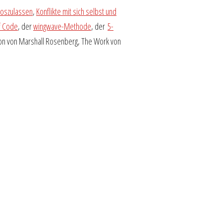
loszulassen
,
Konflikte mit sich selbst und
f Code
, der
wingwave-Methode
, der
5-
on von Marshall Rosenberg, The Work von