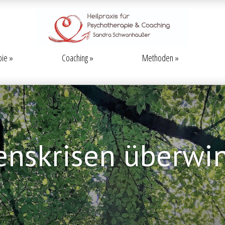
pie
Coaching
Methoden
enskrisen überwi