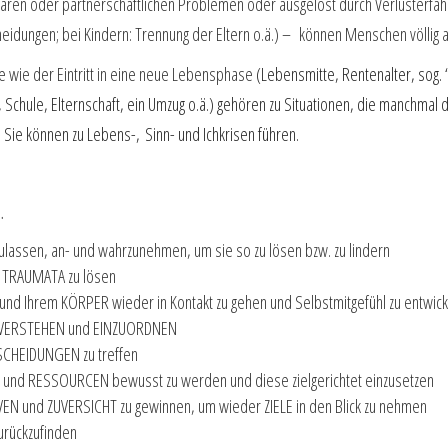
iären oder partnerschaftlichen Problemen oder ausgelöst durch Verlusterfahr
idungen; bei Kindern: Trennung der Eltern o.ä.) – können Menschen völlig 
e wie der Eintritt in eine neue Lebensphase
(Lebensmitte, Rentenalter, sog.
Schule, Elternschaft, ein Umzug o.ä.) gehören zu Situationen, die manchmal 
. Sie können zu Lebens-, Sinn- und Ichkrisen führen.
…
ulassen, an- und wahrzunehmen, um sie so zu lösen bzw. zu lindern
e TRAUMATA zu lösen
 und Ihrem KÖRPER wieder in Kontakt zu gehen und Selbstmitgefühl zu entwick
ZU VERSTEHEN und EINZUORDNEN
CHEIDUNGEN zu treffen
E und RESSOURCEN bewusst zu werden und diese zielgerichtet einzusetzen
EN und ZUVERSICHT zu gewinnen, um wieder ZIELE in den Blick zu nehmen
urückzufinden