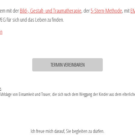
llem mit der
Bild-, Gestalt- und Traumatherapie
, der
5-Stern-Methode
, mit
E
G für sich und das Leben zu finden.
en
TERMIN VEREINBAREN
e
.
Gefühlslage von Einsamkeit und Trauer, die sich nach dem Weggang der Kinder aus dem elterlich
Ich freue mich darauf, Sie begleiten zu dürfen.