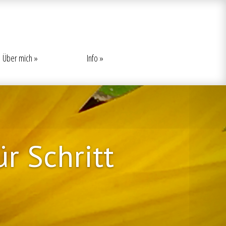
Über mich
Info
ür Schritt