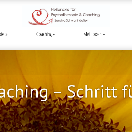
pie
Coaching
Methoden
ching – Schritt f