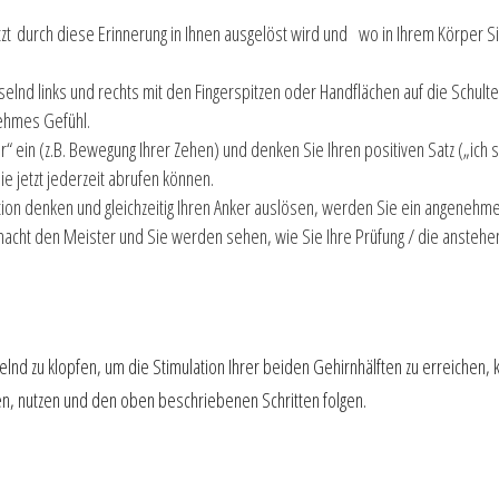
t durch diese Erinnerung in Ihnen ausgelöst wird und wo in Ihrem Körper Sie
lnd links und rechts mit den Fingerspitzen oder Handflächen auf die Schulte
nehmes Gefühl.
“ ein (z.B. Bewegung Ihrer Zehen) und denken Sie Ihren positiven Satz („ich 
ie jetzt jederzeit abrufen können.
tion denken und gleichzeitig Ihren Anker auslösen, werden Sie ein angenehm
g macht den Meister und Sie werden sehen, wie Sie Ihre Prüfung / die anste
selnd zu klopfen, um die Stimulation Ihrer beiden Gehirnhälften zu erreichen
en, nutzen und den oben beschriebenen Schritten folgen.